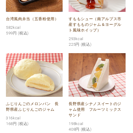
台湾風肉弁当（五香粉使用）
すももシュー（南アルプス市
産すもものジャム＆ヨーグル
582kcal
ト風味ホイップ）
599円
(税込)
293kcal
225円
(税込)
ふじりんごのメロンパン 長
長野県産シナノスイートのジ
野県産ふじりんごのジャム
ャム使用 フルーツミックス
サンド
316kcal
168円
(税込)
198kcal
408円
(税込)