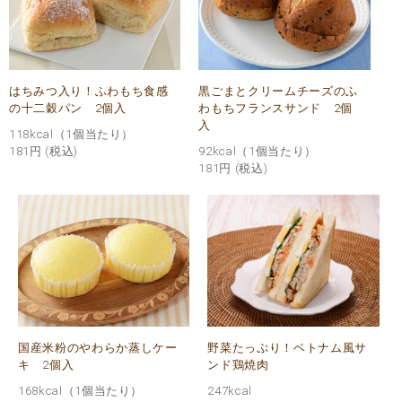
はちみつ入り！ふわもち食感
黒ごまとクリームチーズのふ
の十二穀パン 2個入
わもちフランスサンド 2個
入
118kcal（1個当たり）
181円
(税込)
92kcal（1個当たり）
181円
(税込)
国産米粉のやわらか蒸しケー
野菜たっぷり！ベトナム風サ
キ 2個入
ンド鶏焼肉
168kcal（1個当たり）
247kcal