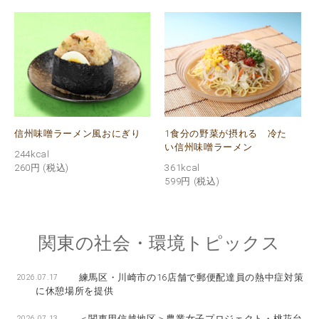
信州味噌ラーメン風おにぎり
1食分の野菜が摂れる 冷た
い信州味噌ラーメン
244kcal
260円
(税込)
361kcal
599円
(税込)
関東の
社会・環境トピックス
練馬区・川崎市の16店舗で郵便配達員の熱中症対策
2026.07.17
に休憩場所を提供
＜関東甲信越地区＞農業女子プロジェクト・桃花台
2026.07.13