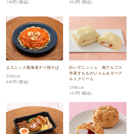
149円
(税込)
430円
(税込)
エスニック風海老チリ焼そば
白いデニッシュ 南アルプス
市産すもものジャム＆ヨーグ
595kcal
ルトクリーム
646円
(税込)
299kcal
167円
(税込)