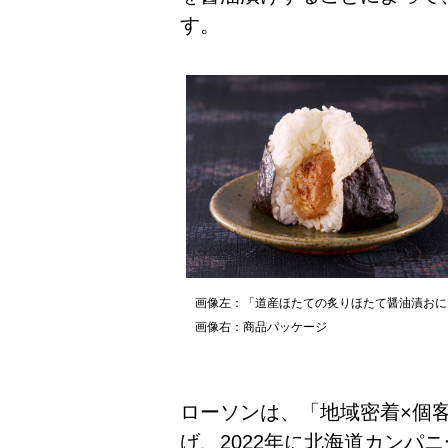
す。
画像左：「道産ほたての炙りほたて醤油漬おに
画像右：商品パッケージ
ローソンは、「地域密着×個
げ、2022年に北海道カンパ