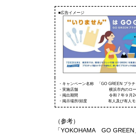
■広告イメージ
・キャンペーン名称
「GO GREEN プラ
・実施店舗
横浜市内のローソ
・掲出期間
令和７年９月24日
・掲示場所/頻度
有人及び有人モ
（参考）
「YOKOHAMA GO GREE