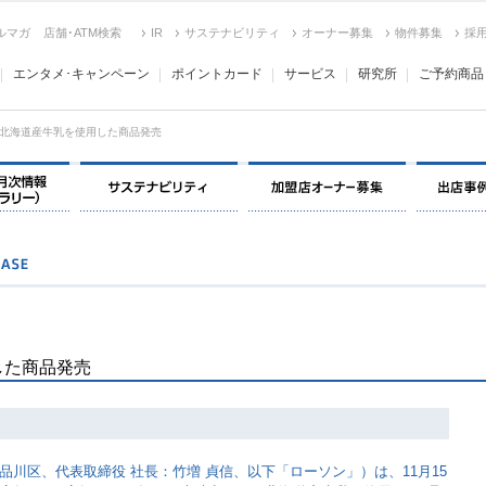
ルマガ
店舗･ATM検索
IR
サステナビリティ
オーナー募集
物件募集
採
エンタメ･キャンペーン
ポイントカード
サービス
研究所
ご予約商品
北海道産牛乳を使用した商品発売
決算情報・月次情報・ IR ライブラリー
サステナビリティ
加盟店オー
した商品発売
川区、代表取締役 社長：竹増 貞信、以下「ローソン」）は、11月15