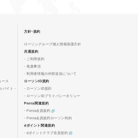
方針･規約
ローソングループ個人情報保護方針
共通規約
- ご利用規約
- 免責事項
- 利用者情報の外部送信について
ュース
ローソンID規約
ルバイト・
- ローソンID規約
- ローソンIDプライバシーポリシー
Ponta関連規約
- Ponta会員規約
- Ponta会員規約ローソン特約
dポイント関連規約
- dポイントクラブ会員規約