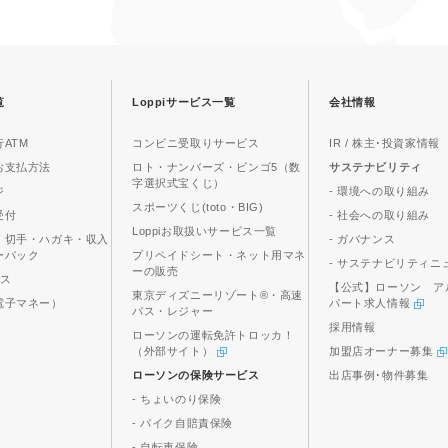
覧
Loppiサービス一覧
会社情報
ATM
コンビニ受取りサービス
IR / 株主･投資家情報
お支払方法
ロト・ナンバーズ・ビンゴ5（数
サステナビリティ
字選択式宝くじ）
ジ
- 環境への取り組み
スポーツくじ(toto・BIG)
受付
- 社会への取り組み
Loppiお取扱いサービス一覧
、切手・ハガキ・収入
- ガバナンス
ーパック
プリペイドシート・ネット用マネ
- サステナビリティニ
ーの販売
ビス
【公式】ローソン ア
東京ディズニーリゾート®・高速
電子マネー）
パート求人情報
バス・レジャー
採用情報
ローソンの運転免許トロッカ！
（外部サイト）
加盟店オーナー募集
ローソンの保険サービス
出店事例･物件募集
- ちょいのり保険
- バイク自賠責保険
- 自転車保険