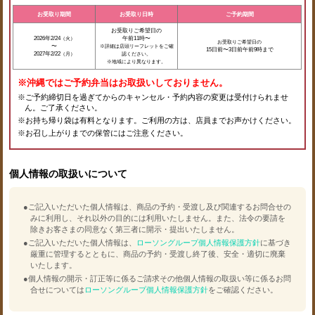
お受取り期間
お受取り日時
ご予約期間
お受取りご希望日の
2026年2/24
午前11時〜
（火）
お受取りご希望日の
〜
※詳細は店頭リーフレットをご確
15日前〜3日前午前9時まで
2027年2/22
（月）
認ください。
※地域により異なります。
※沖縄ではご予約弁当はお取扱いしておりません。
※ご予約締切日を過ぎてからのキャンセル・予約内容の変更は受付けられませ
ん。ご了承ください。
※お持ち帰り袋は有料となります。ご利用の方は、店員までお声かけください。
※お召し上がりまでの保管にはご注意ください。
個人情報の取扱いについて
●ご記入いただいた個人情報は、商品の予約・受渡し及び関連するお問合せの
みに利用し、それ以外の目的には利用いたしません。
また、法令の要請を
除きお客さまの同意なく第三者に開示・提出いたしません。
●ご記入いただいた個人情報は、
ローソングループ個人情報保護方針
に基づき
厳重に管理するとともに、商品の予約・受渡し終了後、
安全・適切に廃棄
いたします。
●個人情報の開示・訂正等に係るご請求その他個人情報の取扱い等に係るお問
合せについては
ローソングループ個人情報保護方針
を
ご確認ください。