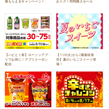
個もらえるキャンペーン！
おトク！同時購入セール
【ハピとく祭】ローソンアプ
【7/28(火)から2週連続発
リでお得に！アプリクーポン
売】夏のいちごスイーツ登
配信
場！