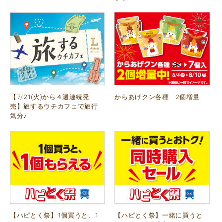
【7/21(火)から４週連続発
からあげクン各種 2個増量
売】旅するウチカフェで旅行
気分♪
【ハピとく祭】1個買うと、1
【ハピとく祭】一緒に買うと