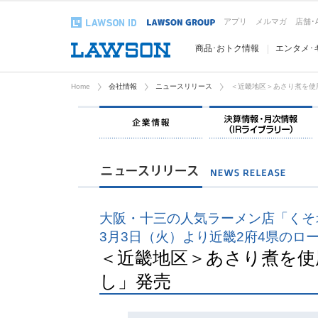
アプリ
メルマガ
店舗･
商品･おトク情報
エンタメ･
Home
会社情報
ニュースリリース
＜近畿地区＞あさり煮を使
企業情報
大阪・十三の人気ラーメン店「くそ
3月3日（火）より近畿2府4県のロ
＜近畿地区＞あさり煮を使
し」発売