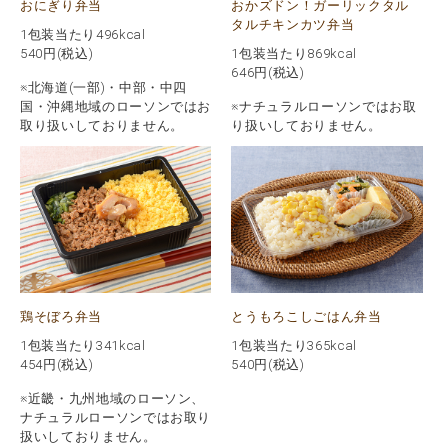
おにぎり弁当
おかズドン！ガーリックタル
タルチキンカツ弁当
1包装当たり496kcal
540
円(税込)
1包装当たり869kcal
646
円(税込)
※北海道(一部)・中部・中四
国・沖縄地域のローソンではお
※ナチュラルローソンではお取
取り扱いしておりません。
り扱いしておりません。
鶏そぼろ弁当
とうもろこしごはん弁当
1包装当たり341kcal
1包装当たり365kcal
454
円(税込)
540
円(税込)
※近畿・九州地域のローソン、
ナチュラルローソンではお取り
扱いしておりません。