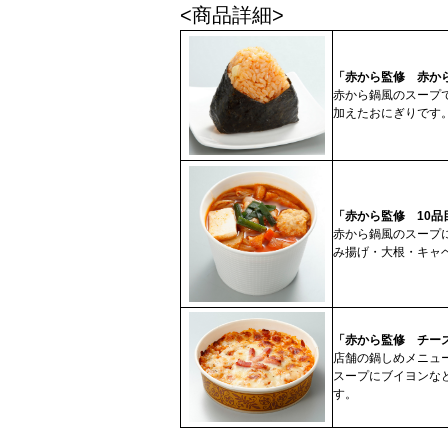
<商品詳細>
「赤から監修 赤か
赤から鍋風のスープ
加えたおにぎりです
「赤から監修 10品
赤から鍋風のスープ
み揚げ・大根・キャ
「赤から監修 チー
店舗の鍋しめメニュ
スープにブイヨンな
す。