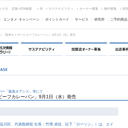
ルマガ
店舗･ATM検索
IR
サステナビリティ
オーナー募集
物件募集
採
エンタメ･キャンペーン
ポイントカード
サービス
研究所
ご予約商品
＞「阪神タイガース ビーフカレーパン」9月1日（水）発売
決算情報・月次情報・ IR ライブラリー
サステナビリティ
加盟店オー
パー「阪急オアシス」等にて
ビーフカレーパン」9月1日（水）発売
品川区、代表取締役 社長：竹増 貞信、以下「ローソン」）は、エイ