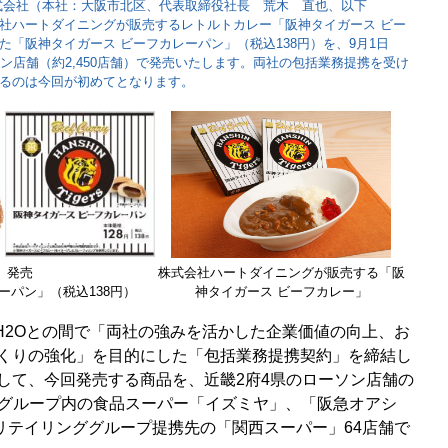
式会社（本社：大阪市北区、代表取締役社長 荒木 直也、以下
会社ハートダイニングが販売するレトルトカレー「阪神タイガース ビー
「阪神タイガース ビーフカレーパン」（税込138円）を、9月1日
ン店舗（約2,450店舗）で発売いたします。両社の包括業務提携を受け
するのは今回が初めてとなります。
）発売
株式会社ハートダイニングが販売する
「阪
ーパン」（税込138円）
神タイガース ビーフカレー」
にH2Oとの間で「両社の強みを活かした企業価値の向上、お
くりの強化」を目的にした「包括業務提携契約」を締結し
して、今回発売する商品を、近畿2府4県のローソン店舗の
ググループ内の食品スーパー「イズミヤ」、「阪急オアシ
Oリテイリンググループ提携先の「関西スーパー」64店舗で