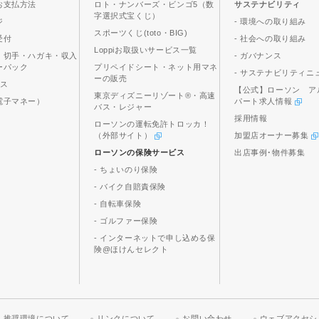
お支払方法
ロト・ナンバーズ・ビンゴ5（数
サステナビリティ
字選択式宝くじ）
ジ
- 環境への取り組み
スポーツくじ(toto・BIG)
受付
- 社会への取り組み
Loppiお取扱いサービス一覧
、切手・ハガキ・収入
- ガバナンス
ーパック
プリペイドシート・ネット用マネ
- サステナビリティニ
ーの販売
ビス
【公式】ローソン ア
東京ディズニーリゾート®・高速
電子マネー）
パート求人情報
バス・レジャー
採用情報
ローソンの運転免許トロッカ！
（外部サイト）
加盟店オーナー募集
ローソンの保険サービス
出店事例･物件募集
- ちょいのり保険
- バイク自賠責保険
- 自転車保険
- ゴルファー保険
- インターネットで申し込める保
険@ほけんセレクト
推奨環境について
リンクについて
お問い合わせ
ウェブアクセシ