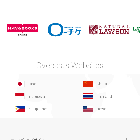
Overseas Websites
Japan
China
Indonesia
Thailand
Philippines
Hawaii
ローソンウェブサイト