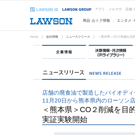
アプリ
メルマガ
店舗･
商品･おトク情報
エンタメ･
Home
会社情報
ニュースリリース
＜熊本県＞CO２削減を目
企業情報
店舗の廃食油で製造したバイオディ
11月20日から熊本県内のローソン
＜熊本県＞CO２削減を目
実証実験開始