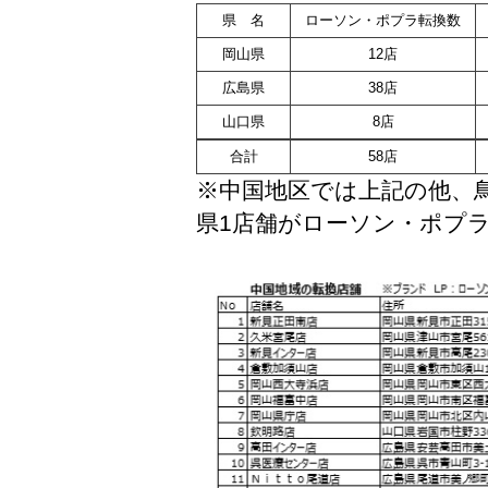
県 名
ローソン・ポプラ転換数
岡山県
12店
広島県
38店
山口県
8店
合計
58店
※中国地区では上記の他、鳥
県1店舗が
ローソン・ポプ