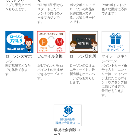
マホアプリ
ル
ポンタポイントで
アプリ限定クーポ
2015年7月7日から
Pontaポイントで
ローソンの商品を
ンもらえます。
スタートしたロー
色々な懸賞に応募
お得に購入でき
ソンＩＤ向けのメ
できます！
る。お試しサービ
ールマガジンで
スです。
す。
ローソン研究所
JALマイル交換
ローソンスマホ
マイレージキャ
レジ
ンペーン
ローソンのコミュ
JALマイルとPonta
限定店舗でどなた
ポイントカード番
ニティサイト。最
ポイントの交換が
でも体験できま
号を入力・エント
新情報をホームペ
できるサービスで
す。
リー後、マイペー
ージからお知らせ
す。
ジ上にたまるポイ
します。
ントやスタンプ数
に応じて抽選で、
景品がもらえま
す。
環境社会貢献コ
ース