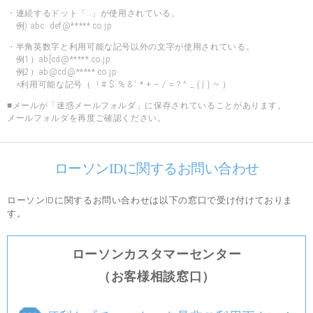
・連続するドット「..」が使用されている。
例) abc..def@*****.co.jp
・半角英数字と利用可能な記号以外の文字が使用されている。
例1）ab[cd@*****.co.jp
例2）ab@cd@*****.co.jp
※利用可能な記号（. ! # $ % & ‘ * + – / = ? ^ _ { | } ~ ）
■メールが「迷惑メールフォルダ」に保存されていることがあります。
メールフォルダを再度ご確認ください。
ローソンIDに関するお問い合わせ
ローソンIDに関するお問い合わせは以下の窓口で受け付けておりま
す。
ローソンカスタマーセンター
（お客様相談窓口）