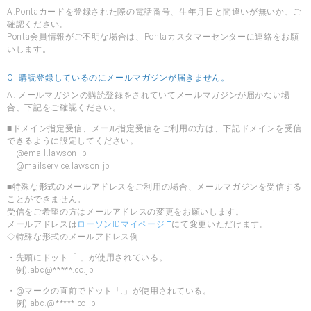
A.Pontaカードを登録された際の電話番号、生年月日と間違いが無いか、ご
確認ください。
Ponta会員情報がご不明な場合は、Pontaカスタマーセンターに連絡をお願
いします。
Q. 購読登録しているのにメールマガジンが届きません。
A. メールマガジンの購読登録をされていてメールマガジンが届かない場
合、下記をご確認ください。
■ドメイン指定受信、メール指定受信をご利用の方は、下記ドメインを受信
できるように設定してください。
@email.lawson.jp
@mailservice.lawson.jp
■特殊な形式のメールアドレスをご利用の場合、メールマガジンを受信する
ことができません。
受信をご希望の方はメールアドレスの変更をお願いします。
メールアドレスは
ローソンIDマイページ
にて変更いただけます。
◇特殊な形式のメールアドレス例
・先頭にドット「.」が使用されている。
例).abc@*****.co.jp
・@マークの直前でドット「.」が使用されている。
例) abc.@*****.co.jp