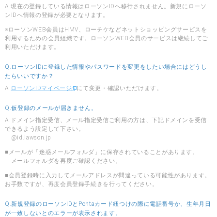
A.現在の登録している情報はローソンIDへ移行されません。新規にローソ
ンIDへ情報の登録が必要となります。
※ローソンWEB会員はHMV、ローチケなどネットショッピングサービスを
利用するための会員組織です。ローソンWEB会員のサービスは継続してご
利用いただけます。
Q.ローソンIDに登録した情報やパスワードを変更をしたい場合にはどうし
たらいいですか？
A.
ローソンIDマイページ
にて変更・確認いただけます。
Q.仮登録のメールが届きません。
A.ドメイン指定受信、メール指定受信ご利用の方は、下記ドメインを受信
できるよう設定して下さい。
@id.lawson.jp
■メールが「迷惑メールフォルダ」に保存されていることがあります。
メールフォルダを再度ご確認ください。
■会員登録時に入力してメールアドレスが間違っている可能性があります。
お手数ですが、再度会員登録手続きを行ってください。
Q.新規登録のローソンIDとPontaカード紐つけの際に電話番号か、生年月日
が一致しないとのエラーが表示されます。