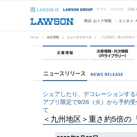
アプリ
メルマガ
店舗･
商品･おトク情報
エンタメ･
Home
会社情報
ニュースリリース
＜九州地区＞重さ約5倍の
企業情報
シェアしたり、デコレーションする
アプリ限定で9/26（火）から予約
て
＜九州地区＞重さ約5倍の