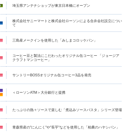
埼玉県アンテナショップが東京日本橋にオープン
株式会社サニーマートと株式会社ローソンによる合弁会社設立につい
て
三島産メークインを使用した「みしまコロッケパン」
コーヒー豆と製法にこだわったオリジナル缶コーヒー 「ジョージア
クラフトマンコーヒー」
サントリーBOSSオリジナル缶コーヒー3品を発売
＜ローソンATM＞大分銀行と提携
たっぷりの熱々ソースで楽しむ「煮込みソースパスタ」シリーズ登場
青森県産の"にんにく"や"長芋"などを使用した「柏農のハヤシパン」