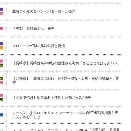
北海道小麦の食パン・バターロール発売
「謹製 五目肉まん」発売
＜ローソンATM＞鳥取銀行と提携
【長崎県】長崎西高等学校の生徒さん考案「まるごとかぼっ茶パン」
【北海道】「北海道味紀行 第4弾～宗谷・上川・留萌地域編～」開
催
【関東甲信越】地産食材を使用した商品を2品発売
ローソンによるロイヤリティ マーケティングの第三者割当増資引受
に関するお知らせ
フード・アクション・ニッポン アワード2014 「流通部門 最優秀