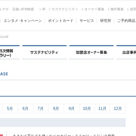
ルマガ
店舗･ATM検索
IR
サステナビリティ
オーナー募集
物件募集
採
エンタメ･キャンペーン
ポイントカード
サービス
研究所
ご予約商品
2014年
決算情報・月次情報・ IR ライブラリー
サステナビリティ
加盟店オー
5月
6月
7月
8月
9月
10月
11月
12月
あまおう苺などを使ったベーカリー・スイーツ・ドリンク発売