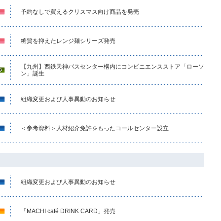
予約なしで買えるクリスマス向け商品を発売
糖質を抑えたレンジ麺シリーズ発売
【九州】西鉄天神バスセンター構内にコンビニエンスストア「ローソ
ン」誕生
組織変更および人事異動のお知らせ
＜参考資料＞人材紹介免許をもったコールセンター設立
組織変更および人事異動のお知らせ
「MACHI café DRINK CARD」発売