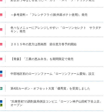
＜参考資料＞「フレンチフライ(欧州産ポテト使用)」発売
色々なメニューにアレンジしやすい 「ローソンセレクト サラダチ
キン」発売
２０１５年の恵方は西南西 節分恵方巻予約開始
【青森】「三農の恵み弁当」を期間限定で発売
中部地区初のローソンファーム「ローソンファーム愛知」設立
第4回カーボン・オフセット大賞「優秀賞」を受賞しました
"兵庫県初"の調剤薬局併設コンビニ「ローソン神戸山田町下谷上店」
オープン