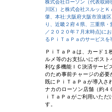
株式会社ローソン（代表取締役
川区）と株式会社スルッとＫ
肇、本社:大阪府大阪市浪速
り、近畿２府４県、三重県・
／２０２０年７月末時点)に
るＰｉＴａＰａのサービスを
ＰｉＴａＰａは、カード１
ルメ等のお支払いにポスト
利な多機能ＩＣ決済サービ
のため事前チャージの必要
既にＰｉＴａＰａが導入さ
ナカのローソン店舗（約４
ｉＴａＰａがご利用いただ
す。