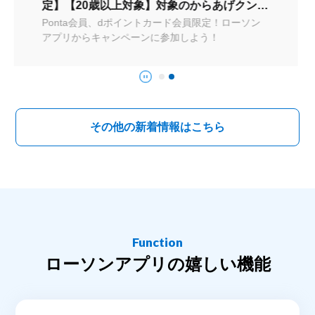
定】【20歳以上対象】対象のからあげクンを
買って、アサヒビール社商品に使用できる50
Ponta会員、dポイントカード会員限定！ローソン
アプリからキャンペーンに参加しよう！
円引クーポンを抽選でもらおう！
その他の新着情報はこちら
Function
ローソンアプリの嬉しい機能