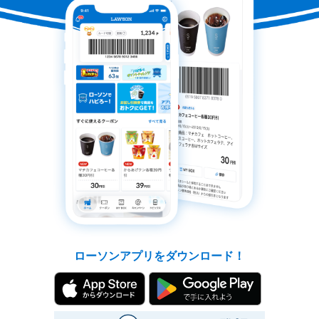
と
お
得
に！
も
っ
と
便
利
に！
ローソンアプリをダウンロード！