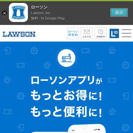
ローソン
表示
Lawson, Inc.
無料 - In Google Play
ー
ソ
ン
ア
プ
リ
が
も
っ