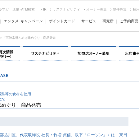
ルマガ
店舗･ATM検索
IR
サステナビリティ
オーナー募集
物件募集
採
エンタメ･キャンペーン
ポイントカード
サービス
研究所
ご予約商品
＞「三陸常磐んめぇ味めぐり」商品発売
決算情報・月次情報・ IR ライブラリー
サステナビリティ
加盟店オー
城県等の食材を使用
にて
味めぐり」商品発売
品川区、代表取締役 社長：竹増 貞信、以下「ローソン」）は、東日