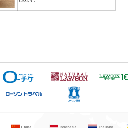
しめます。
China
Indonesia
Thailand