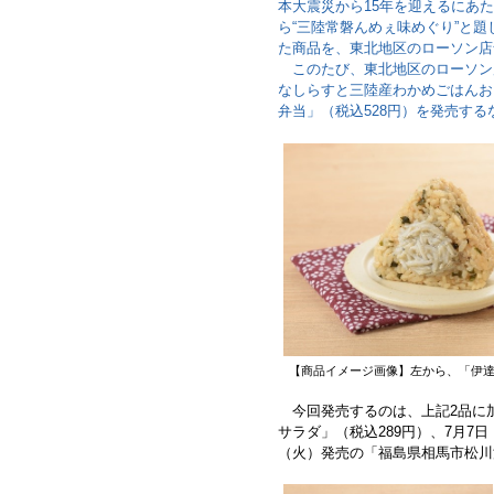
本大震災から15年を迎えるにあた
ら“三陸常磐んめぇ味めぐり”と
た商品を、東北地区のローソン店
このたび、東北地区のローソン店舗
なしらすと三陸産わかめごはんお
弁当」（税込528円）を発売す
【商品イメージ画像】左から、「伊
今回発売するのは、上記2品に加
サラダ」（税込289円）、7月7
（火）発売の「福島県相馬市松川