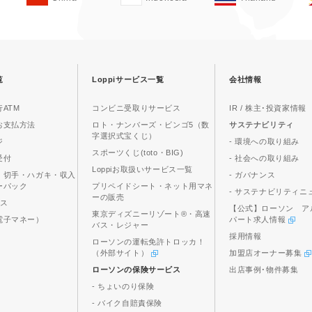
覧
Loppiサービス一覧
会社情報
ATM
コンビニ受取りサービス
IR / 株主･投資家情報
お支払方法
ロト・ナンバーズ・ビンゴ5（数
サステナビリティ
字選択式宝くじ）
ジ
- 環境への取り組み
スポーツくじ(toto・BIG)
受付
- 社会への取り組み
Loppiお取扱いサービス一覧
、切手・ハガキ・収入
- ガバナンス
ーパック
プリペイドシート・ネット用マネ
- サステナビリティニ
ーの販売
ビス
【公式】ローソン ア
東京ディズニーリゾート®・高速
電子マネー）
パート求人情報
バス・レジャー
採用情報
ローソンの運転免許トロッカ！
（外部サイト）
加盟店オーナー募集
ローソンの保険サービス
出店事例･物件募集
- ちょいのり保険
- バイク自賠責保険