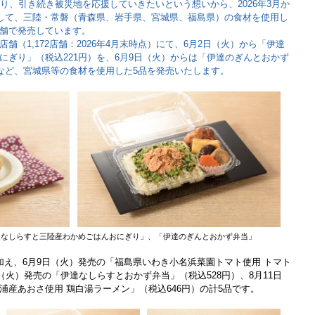
り、引き続き被災地を応援していきたいという想いから、2026年3月か
題して、三陸・常磐（青森県、岩手県、宮城県、福島県）の食材を使用し
舗で発売しています。
（1,172店舗：2026年4月末時点）にて、6月2日（火）から「伊達
にぎり」（税込221円）を、6月9日（火）からは「伊達のぎんとおかず
るなど、宮城県等の食材を使用した5品を発売いたします。
達なしらすと三陸産わかめごはんおにぎり」、「伊達のぎんとおかず弁当」
え、6月9日（火）発売の「福島県いわき小名浜菜園トマト使用 トマト
日（火）発売の「伊達なしらすとおかず弁当」（税込528円）、8月11日
浦産あおさ使用 鶏白湯ラーメン」（税込646円）の計5品です。