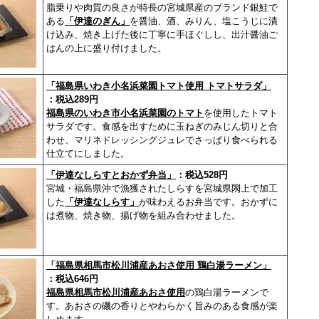
脂乗りや肉質の良さが特長の宮城県産のブランド銀鮭で
ある
「伊達のぎん」
を醤油、酒、みりん、塩こうじに漬
け込み、焼き上げた後に丁寧に手ほぐしし、出汁醤油ご
はんの上に盛り付けました。
「福島県いわき小名浜菜園トマト使用 トマトサラダ」
：税込289円
福島県のいわき市小名浜菜園のトマト
を使用したトマト
サラダです。食感を出すために玉ねぎのみじん切りと合
わせ、マリネドレッシングジュレでさっぱり食べられる
仕立てにしました。
「伊達なしらすとおかず弁当」
：税込528円
宮城・福島県沖で漁獲されたしらすを宮城県閖上で加工
した
「伊達なしらす」
が味わえるお弁当です。おかずに
は煮物、焼き物、揚げ物を組み合わせました。
「福島県相馬市松川浦産あおさ使用 鶏白湯ラーメン」
：税込646円
福島県相馬市松川浦産あおさ使用
の鶏白湯ラーメンで
す。あおさの磯の香りとやわらかく旨みのある食感が楽