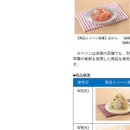
【商品イメージ画像】左から、「福島
「福島
ローソンは全国の店舗でも、3月1
常磐の食材を使用した商品を発売
す。
■商品概要
発売日
商品イメージ
6/2(火)
6/9(火)