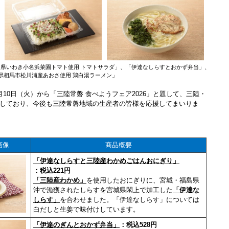
県いわき小名浜菜園トマト使用 トマトサラダ」、「伊達なしらすとおかず弁当」、
県相馬市松川浦産あおさ使用 鶏白湯ラーメン」
0日（火）から「三陸常磐 食べようフェア2026」と題して、三陸・
しており、今後も三陸常磐地域の生産者の皆様を応援してまいりま
画像
商品概要
「伊達なしらすと三陸産わかめごはんおにぎり」
：税込221円
「三陸産わかめ」
を使用したおにぎりに、宮城・福島県
沖で漁獲されたしらすを宮城県閖上で加工した
「伊達な
しらす」
を合わせました。「伊達なしらす」については
白だしと生姜で味付けしています。
「伊達のぎんとおかず弁当」
：税込528円