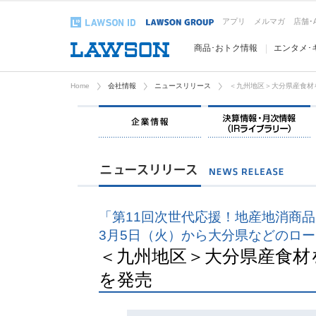
アプリ
メルマガ
店舗･
商品･おトク情報
エンタメ･
Home
会社情報
ニュースリリース
＜九州地区＞大分県産食材
企業情報
「第11回次世代応援！地産地消商
3月5日（火）から大分県などのロ
＜九州地区＞大分県産食材
を発売