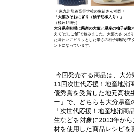
〈 東九州龍谷高等学校の生徒さん考案 〉
「大葉みそおにぎり（柚子胡椒入り）」
（税込149円）
大分県産味噌
に
県産の大葉
と
県産の柚子胡椒
えて“だしご飯”で包みました。大葉のさっぱ
た味わいにピリッとした辛さの柚子胡椒がア
ントになっています。
今回発売する商品は、大分
11回次世代応援！地産地
優秀賞を受賞した地元高校
ー」で、どちらも大分県産
「次世代応援！地産地消商
生などを対象に2013年か
材を使用した商品レシピを