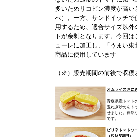
多いためリコピン濃度が高い
べ）。一方、サンドイッチで
用するため、適合サイズ以外
トが余剰となります。今回は
ューレに加工し、「うまい東
商品に使用しています。
（※）販売期間の前後で収穫
オムライスおに
青森県産トマト
玉ねぎ炒めをト
せました。自然
です。
ピリ辛トマトソ
（税込538円）