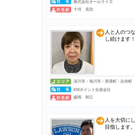
株式会社オールライズ
十河 克浩
人と人のつ
し続けます
深川市・旭川市・美瑛町・比布町
KMポイント合資会社
森岡 和江
人を大切に
目指します