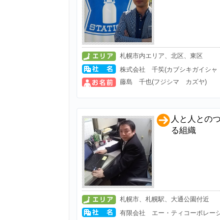
札幌市内エリア、北区、東区
株式会社 千笶(カブシキガイシャ
藤島 千也(フジシマ カズヤ)
人と人との
る組織
札幌市、札幌駅、大通公園付近
有限会社 エー・ティコーポレー