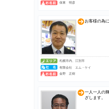
保東 明彦
お客様の為
札幌市内、江別市
有限会社 エム・ケイ
金野 正樹
一人一人の
ざします。