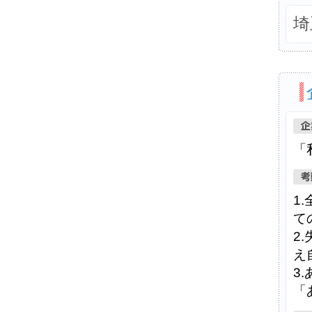
埼
「
1
て
2
え
3
「