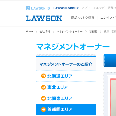
アプリ
メルマガ
店舗･
商品･おトク情報
エンタメ･
Home
会社情報
マネジメントオーナー
首都圏
桑原 弘