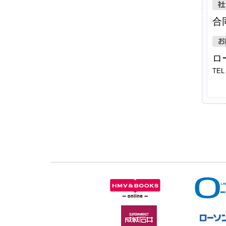
合同
ロ
TEL