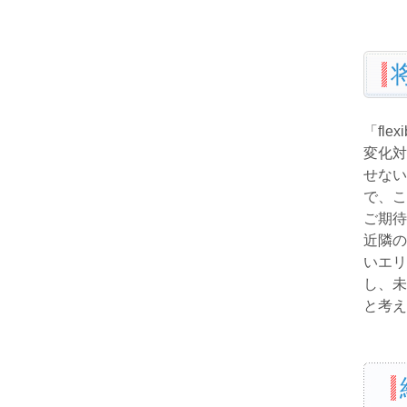
「flex
変化対
せない
で、こ
ご期待
近隣の
いエリ
し、未
と考え