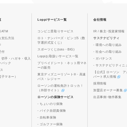
覧
Loppiサービス一覧
会社情報
ATM
コンビニ受取りサービス
IR / 株主･投資家情報
お支払方法
ロト・ナンバーズ・ビンゴ5（数
サステナビリティ
字選択式宝くじ）
ジ
- 環境への取り組み
スポーツくじ(toto・BIG)
受付
- 社会への取り組み
Loppiお取扱いサービス一覧
、切手・ハガキ・収入
- ガバナンス
ーパック
プリペイドシート・ネット用マネ
- サステナビリティニ
ーの販売
ビス
【公式】ローソン ア
東京ディズニーリゾート®・高速
電子マネー）
パート求人情報
バス・レジャー
採用情報
ローソンの運転免許トロッカ！
（外部サイト）
加盟店オーナー募集
ローソンの保険サービス
出店事例･物件募集
- ちょいのり保険
- バイク自賠責保険
- 自転車保険
- ゴルファー保険