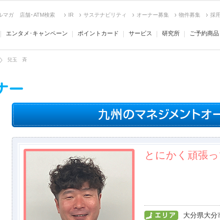
ルマガ
店舗･ATM検索
IR
サステナビリティ
オーナー募集
物件募集
採
エンタメ･キャンペーン
ポイントカード
サービス
研究所
ご予約商品
兒玉 斉
とにかく頑張っ
大分県大分