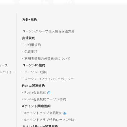
方針･規約
ローソングループ個人情報保護方針
共通規約
- ご利用規約
- 免責事項
- 利用者情報の外部送信について
ュース
ローソンID規約
ルバイト・
- ローソンID規約
- ローソンIDプライバシーポリシー
Ponta関連規約
- Ponta会員規約
- Ponta会員規約ローソン特約
dポイント関連規約
- dポイントクラブ会員規約
- dポイントクラブ特約ローソン特約
おさいふPonta関連規約