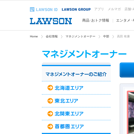
アプリ
メルマガ
店舗･
商品･おトク情報
エンタメ･
Home
会社情報
マネジメントオーナー
中部
高田 有康