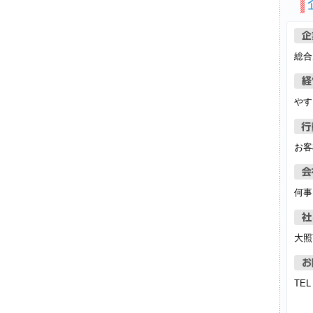
総合
やす
お客
何事
大照
TE