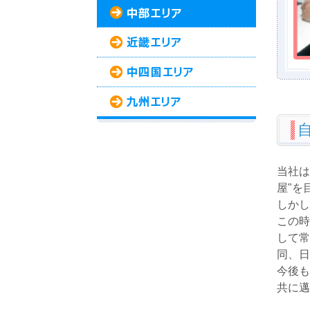
当社は
屋"を
しかし
この時
して常
同、日
今後も
共に邁