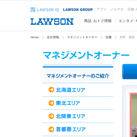
アプリ
メルマガ
店舗･
商品･おトク情報
エンタメ･
Home
会社情報
マネジメントオーナー
近畿
米野 雅彦