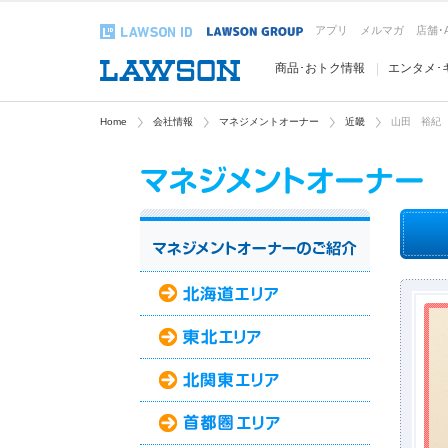
アプリ
メルマガ
店舗･
商品･おトク情報
エンタメ･
Home
会社情報
マネジメントオーナー
近畿
山田 裕紀