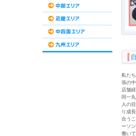
私たち
張の中
店舗経
同一丸
人の目
り成長
合うこ
ーソン
働いて