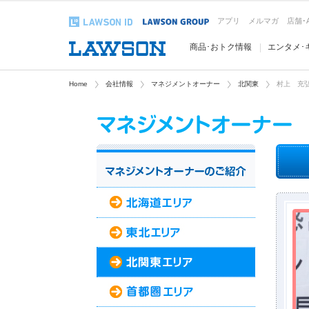
アプリ
メルマガ
店舗･
商品･おトク情報
エンタメ･
Home
会社情報
マネジメントオーナー
北関東
村上 充