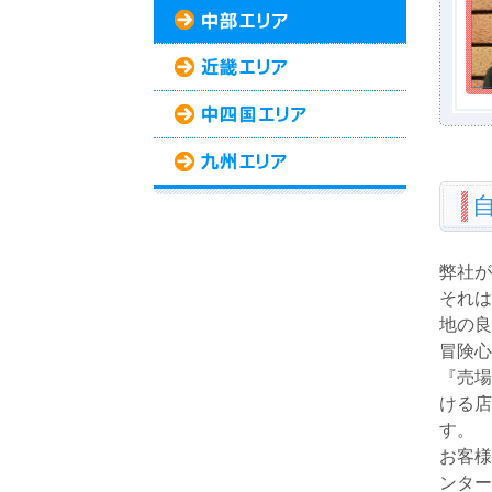
弊社が
それは
地の良
冒険心
『売場
ける店
す。
お客様
ンター