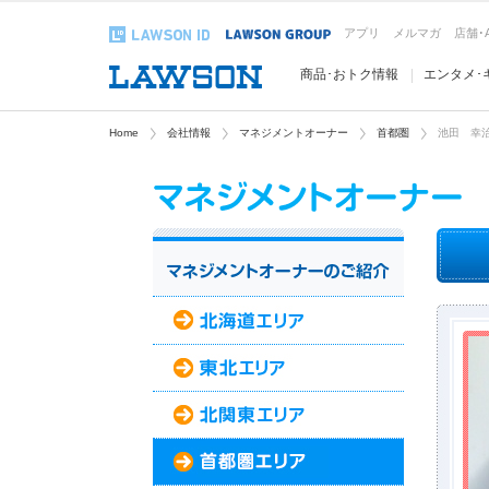
アプリ
メルマガ
店舗･
商品･おトク情報
エンタメ･
Home
会社情報
マネジメントオーナー
首都圏
池田 幸