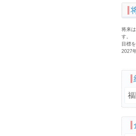
将来は
す。
目標を
202
福