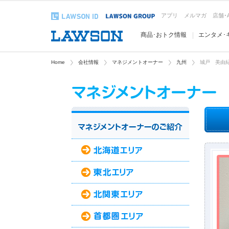
アプリ
メルマガ
店舗･
商品･おトク情報
エンタメ･
Home
会社情報
マネジメントオーナー
九州
城戸 美由