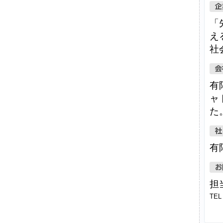
「
え
社
有
ャ
た
有
担
TE