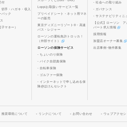
スポーツくじ(toto・BIG)
受付
- 社会への取り組み
Loppiお取扱いサービス一覧
、切手・ハガキ・収入
- ガバナンス
ーパック
プリペイドシート・ネット用マネ
- サステナビリティニ
ーの販売
ビス
【公式】ローソン ア
東京ディズニーリゾート®・高速
電子マネー）
パート求人情報
バス・レジャー
採用情報
ローソンの運転免許トロッカ！
（外部サイト）
加盟店オーナー募集
ローソンの保険サービス
出店事例･物件募集
- ちょいのり保険
- バイク自賠責保険
- 自転車保険
- ゴルファー保険
- インターネットで申し込める保
険@ほけんセレクト
推奨環境について
リンクについて
お問い合わせ
ウェブアクセシ