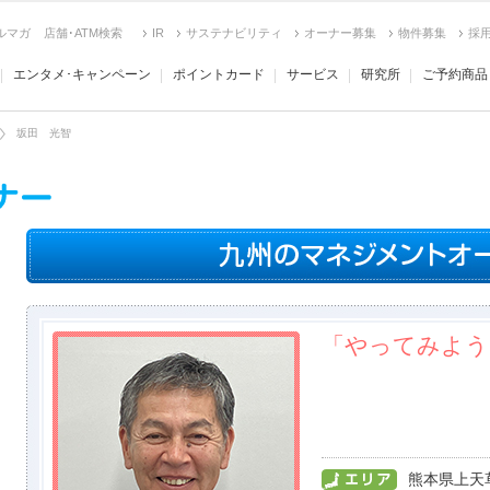
ルマガ
店舗･ATM検索
IR
サステナビリティ
オーナー募集
物件募集
採
エンタメ･キャンペーン
ポイントカード
サービス
研究所
ご予約商品
坂田 光智
「やってみよう
熊本県上天