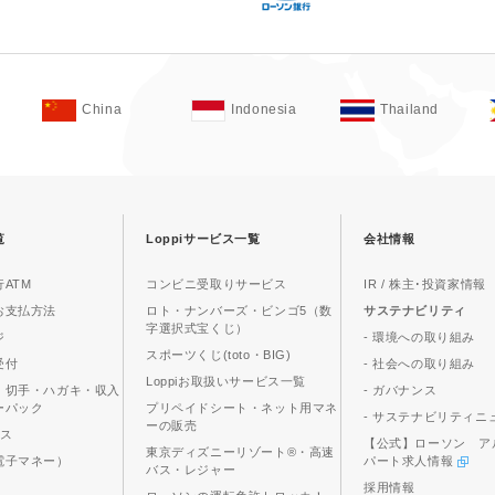
China
Indonesia
Thailand
覧
Loppiサービス一覧
会社情報
ATM
コンビニ受取りサービス
IR / 株主･投資家情報
お支払方法
ロト・ナンバーズ・ビンゴ5（数
サステナビリティ
字選択式宝くじ）
ジ
- 環境への取り組み
スポーツくじ(toto・BIG)
受付
- 社会への取り組み
Loppiお取扱いサービス一覧
、切手・ハガキ・収入
- ガバナンス
ーパック
プリペイドシート・ネット用マネ
- サステナビリティニ
ーの販売
ビス
【公式】ローソン ア
東京ディズニーリゾート®・高速
電子マネー）
パート求人情報
バス・レジャー
採用情報