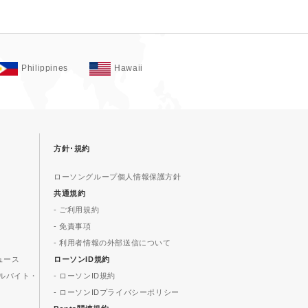
Philippines
Hawaii
方針･規約
ローソングループ個人情報保護方針
共通規約
- ご利用規約
- 免責事項
- 利用者情報の外部送信について
ュース
ローソンID規約
ルバイト・
- ローソンID規約
- ローソンIDプライバシーポリシー