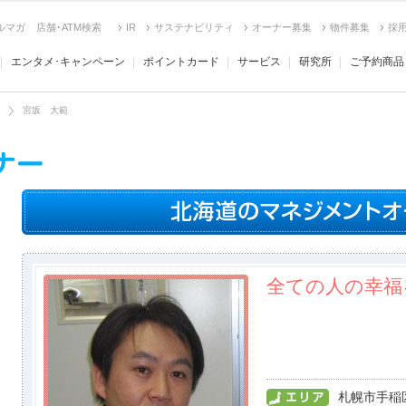
ルマガ
店舗･ATM検索
IR
サステナビリティ
オーナー募集
物件募集
採
エンタメ･キャンペーン
ポイントカード
サービス
研究所
ご予約商品
宮坂 大範
全ての人の幸福
札幌市手稲