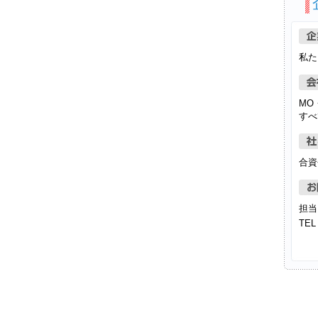
私た
MO
すべ
合資会
担当
TEL