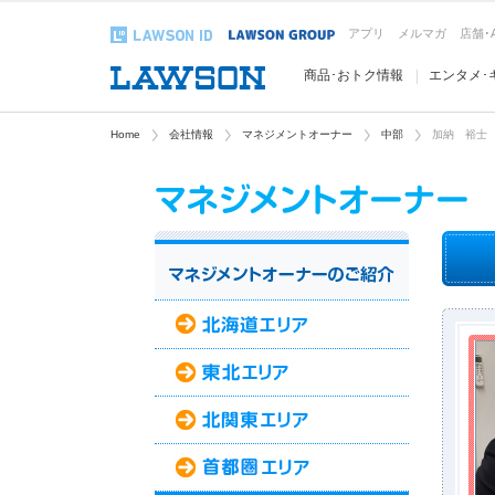
アプリ
メルマガ
店舗･
商品･おトク情報
エンタメ･
Home
会社情報
マネジメントオーナー
中部
加納 裕士