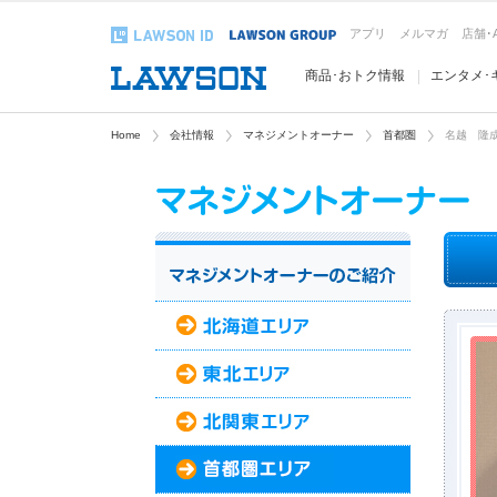
アプリ
メルマガ
店舗･
商品･おトク情報
エンタメ･
Home
会社情報
マネジメントオーナー
首都圏
名越 隆