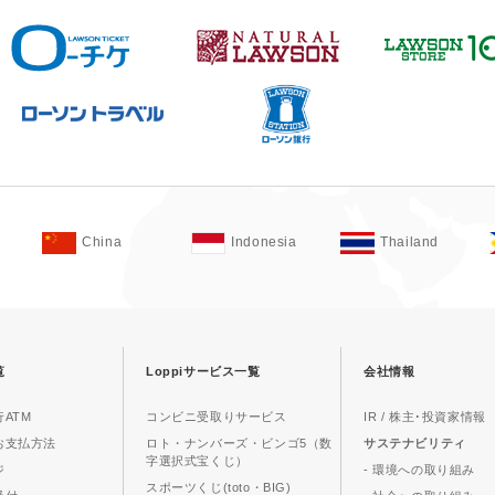
China
Indonesia
Thailand
覧
Loppiサービス一覧
会社情報
ATM
コンビニ受取りサービス
IR / 株主･投資家情報
お支払方法
ロト・ナンバーズ・ビンゴ5（数
サステナビリティ
字選択式宝くじ）
ジ
- 環境への取り組み
スポーツくじ(toto・BIG)