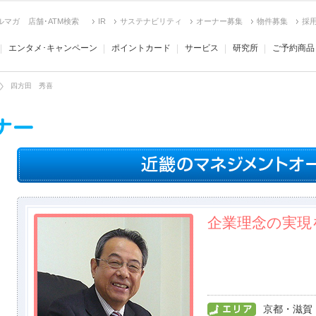
ルマガ
店舗･ATM検索
IR
サステナビリティ
オーナー募集
物件募集
採
エンタメ･キャンペーン
ポイントカード
サービス
研究所
ご予約商品
四方田 秀喜
企業理念の実現
京都・滋賀