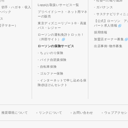
受付
- 社会への取り組み
Loppiお取扱いサービス一覧
、切手・ハガキ・収入
- ガバナンス
ーパック
プリペイドシート・ネット用マネ
- サステナビリティニ
ーの販売
ビス
【公式】ローソン ア
東京ディズニーリゾート®・高速
電子マネー）
パート求人情報
バス・レジャー
採用情報
ローソンの運転免許トロッカ！
（外部サイト）
加盟店オーナー募集
ローソンの保険サービス
出店事例･物件募集
- ちょいのり保険
- バイク自賠責保険
- 自転車保険
- ゴルファー保険
- インターネットで申し込める保
険@ほけんセレクト
推奨環境について
リンクについて
お問い合わせ
ウェブアクセシ