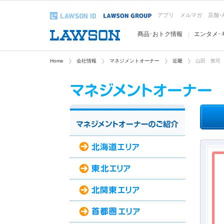
アプリ
メルマガ
店舗･
商品･おトク情報
エンタメ･
Home
会社情報
マネジメントオーナー
近畿
山田 敦司