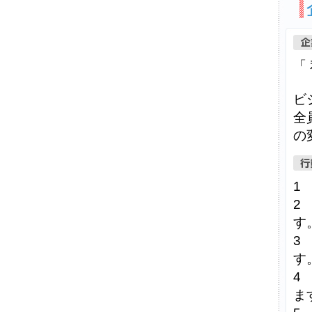
「
ビ
全
の
1
2
す
3
す
4
ま