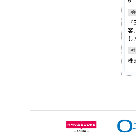
5
『
客
し
株