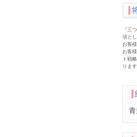
『三つ
項とし
お客様
お客様
ト戦略
ります
青