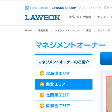
アプリ
メルマガ
店舗･
商品･おトク情報
エンタメ･
Home
会社情報
マネジメントオーナー
東北
長谷川一英