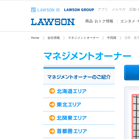
アプリ
メルマガ
店舗･
商品･おトク情報
エンタメ･
Home
会社情報
マネジメントオーナー
中四国
古田 直