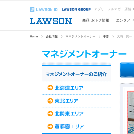
アプリ
メルマガ
店舗･
商品･おトク情報
エンタメ･
Home
会社情報
マネジメントオーナー
中部
大崎 英一