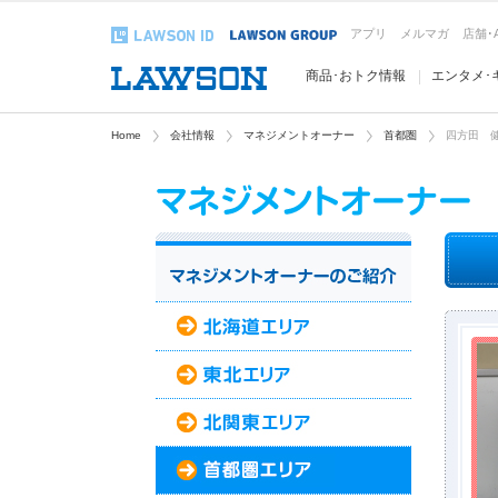
アプリ
メルマガ
店舗･
商品･おトク情報
エンタメ･
Home
会社情報
マネジメントオーナー
首都圏
四方田 