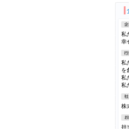
私
幸
私
を
私
私
株
担