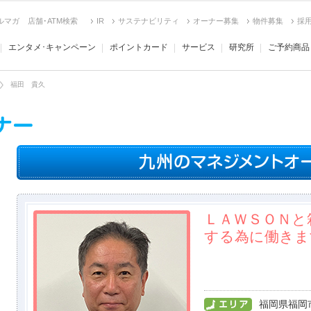
ルマガ
店舗･ATM検索
IR
サステナビリティ
オーナー募集
物件募集
採
エンタメ･キャンペーン
ポイントカード
サービス
研究所
ご予約商品
福田 貴久
ＬＡＷＳＯＮと
する為に働きま
福岡県福岡