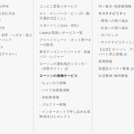
ATM
コンビニ受取りサービス
IR / 株主･投資家情報
お支払方法
ロト・ナンバーズ・ビンゴ5（数
サステナビリティ
字選択式宝くじ）
ジ
- 環境への取り組み
スポーツくじ(toto・BIG)
受付
- 社会への取り組み
Loppiお取扱いサービス一覧
、切手・ハガキ・収入
- ガバナンス
ーパック
プリペイドシート・ネット用マネ
- サステナビリティニ
ーの販売
ビス
【公式】ローソン ア
東京ディズニーリゾート®・高速
電子マネー）
パート求人情報
バス・レジャー
採用情報
ローソンの運転免許トロッカ！
（外部サイト）
加盟店オーナー募集
ローソンの保険サービス
出店事例･物件募集
- ちょいのり保険
- バイク自賠責保険
- 自転車保険
- ゴルファー保険
- インターネットで申し込める保
険@ほけんセレクト