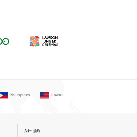
Philippines
Hawaii
方針･規約