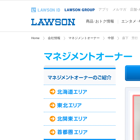
アプリ
メルマガ
店舗･
商品･おトク情報
エンタメ･
Home
会社情報
マネジメントオーナー
中部
森下 芳行