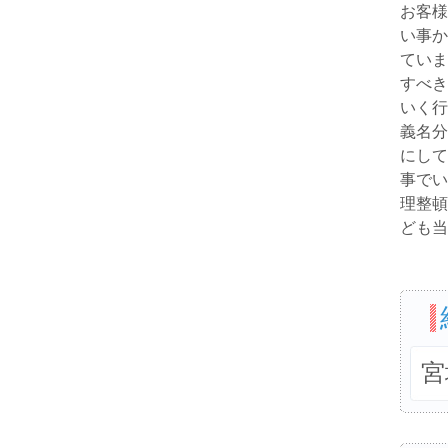
お客様
い事か
ていま
すべき
いく行
義名分
にして
事でい
理整頓
ども当
宮