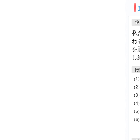
私
わ
を
し