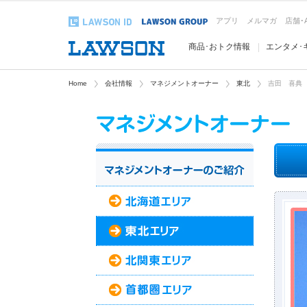
アプリ
メルマガ
店舗･
商品･おトク情報
エンタメ･
Home
会社情報
マネジメントオーナー
東北
吉田 喜典