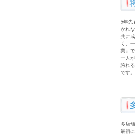
5年先
かれな
共に成
く、一
業』で
一人が
誇れる
です。
多店舗
最初に