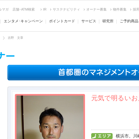
ルマガ
店舗･ATM検索
IR
サステナビリティ
オーナー募集
物件募集
採
エンタメ･キャンペーン
ポイントカード
サービス
研究所
ご予約商品
吉野 文章
元気で明るいお
横浜市。川