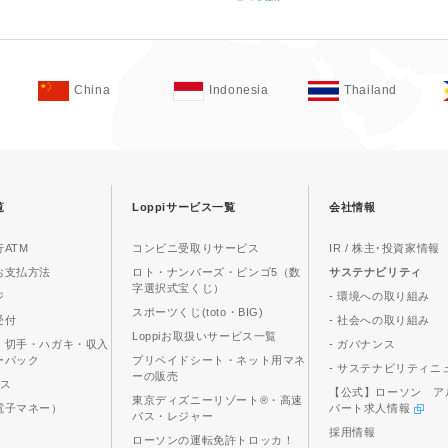
China
Indonesia
Thailand
覧
Loppiサービス一覧
会社情報
ATM
コンビニ受取りサービス
IR / 株主･投資家情報
お支払方法
ロト・ナンバーズ・ビンゴ5（数
サステナビリティ
字選択式宝くじ）
ジ
- 環境への取り組み
スポーツくじ(toto・BIG)
受付
- 社会への取り組み
Loppiお取扱いサービス一覧
、切手・ハガキ・収入
- ガバナンス
ーパック
プリペイドシート・ネット用マネ
- サステナビリティニ
ーの販売
ビス
【公式】ローソン ア
東京ディズニーリゾート®・高速
電子マネー）
パート求人情報
バス・レジャー
採用情報
ローソンの運転免許トロッカ！