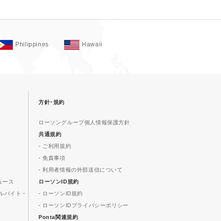
Philippines
Hawaii
方針･規約
ローソングループ個人情報保護方針
共通規約
- ご利用規約
- 免責事項
- 利用者情報の外部送信について
ュース
ローソンID規約
ルバイト・
- ローソンID規約
- ローソンIDプライバシーポリシー
Ponta関連規約