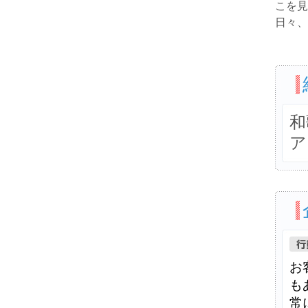
こを見
日々、
和
ア
お
も
常