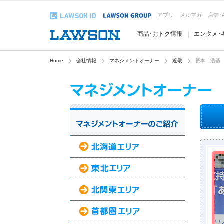
アプリ
メルマガ
店舗･
商品･おトク情報
エンタメ･
Home
会社情報
マネジメントオーナー
近畿
籔本 浩基