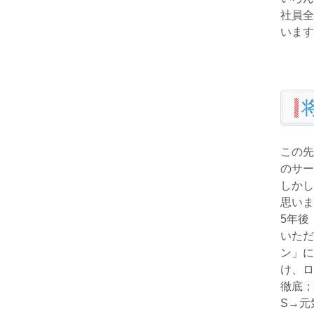
社員全
います
この先
のサー
しかし
思いま
5年後
いただ
ン」に
け、ロ
徹底
S→元