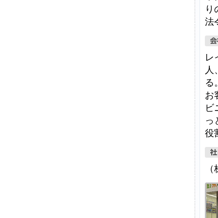
り
法
レ
人
る
お
ビ
っ
役
（