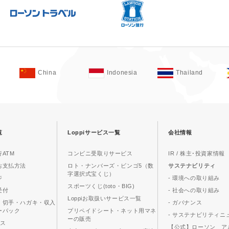
China
Indonesia
Thailand
覧
Loppiサービス一覧
会社情報
ATM
コンビニ受取りサービス
IR / 株主･投資家情報
お支払方法
ロト・ナンバーズ・ビンゴ5（数
サステナビリティ
字選択式宝くじ）
ジ
- 環境への取り組み
スポーツくじ(toto・BIG)
受付
- 社会への取り組み
Loppiお取扱いサービス一覧
、切手・ハガキ・収入
- ガバナンス
ーパック
プリペイドシート・ネット用マネ
- サステナビリティニ
ーの販売
ビス
【公式】ローソン ア