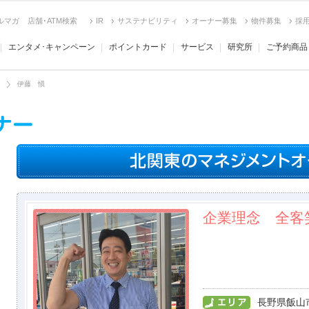
ルマガ
店舗･ATM検索
IR
サステナビリティ
オーナー募集
物件募集
採
エンタメ･キャンペーン
ポイントカード
サービス
研究所
ご予約商品
伊藤 愼
企業理念 全客
長野県飯山