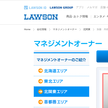
アプリ
メルマガ
店舗･
商品･おトク情報
エンタメ･
Home
会社情報
マネジメントオーナー
北関東
加藤 尚