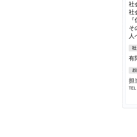
社
社
『
そ
人
有
担
TEL