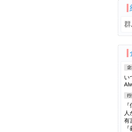
群
い
Alw
『
人
有
『