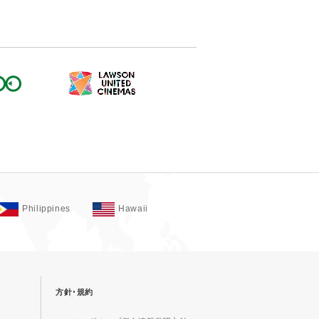
Philippines
Hawaii
方針･規約