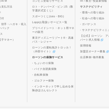
ATM
コンビニ受取りサービス
IR / 株主･投資家情報
お支払方法
ロト・ナンバーズ・ビンゴ5（数
サステナビリティ
字選択式宝くじ）
ジ
- 環境への取り組み
スポーツくじ(toto・BIG)
受付
- 社会への取り組み
Loppiお取扱いサービス一覧
、切手・ハガキ・収入
- ガバナンス
ーパック
プリペイドシート・ネット用マネ
- サステナビリティニ
ーの販売
ビス
【公式】ローソン ア
東京ディズニーリゾート®・高速
電子マネー）
パート求人情報
バス・レジャー
採用情報
ローソンの運転免許トロッカ！
（外部サイト）
加盟店オーナー募集
ローソンの保険サービス
出店事例･物件募集
- ちょいのり保険
- バイク自賠責保険
- 自転車保険
- ゴルファー保険
- インターネットで申し込める保
険@ほけんセレクト