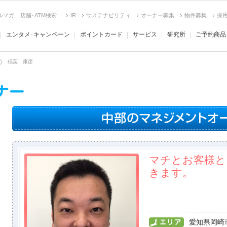
ルマガ
店舗･ATM検索
IR
サステナビリティ
オーナー募集
物件募集
採
エンタメ･キャンペーン
ポイントカード
サービス
研究所
ご予約商品
稲葉 康彦
マチとお客様と
きます。
愛知県岡崎