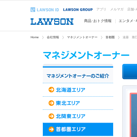
アプリ
メルマガ
店舗･
商品･おトク情報
エンタメ･
Home
会社情報
マネジメントオーナー
首都圏
遠藤 雅