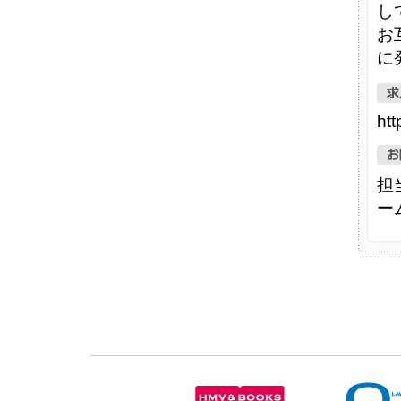
し
お
に
htt
担
ー