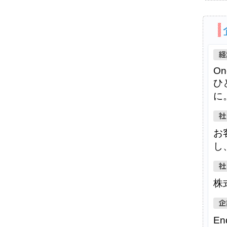
One
ひ
に
お
し
株
E